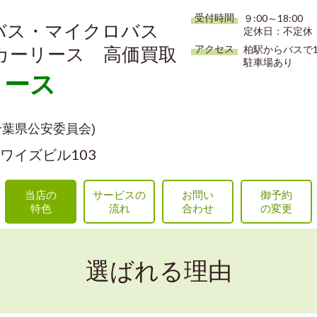
受付時間
９:00～18:00
バス・マイクロバス
定休日：不定休
アクセス
柏駅からバスで1
カーリース 高価買取
駐車場あり
リース
(千葉県公安委員会)
6 ワイズビル103
当店の
サービスの
お問い
御予約
特色
流れ
合わせ
の変更
選ばれる理由