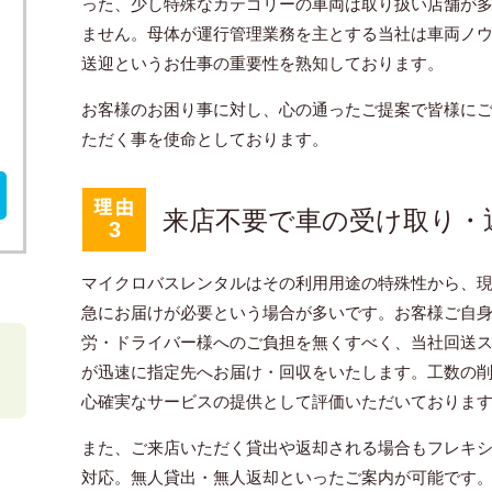
った、少し特殊なカテゴリーの車両は取り扱い店舗が
ません。母体が運行管理業務を主とする当社は車両ノ
送迎というお仕事の重要性を熟知しております。
お客様のお困り事に対し、心の通ったご提案で皆様に
ただく事を使命としております。
来店不要で車の受け取り・
マイクロバスレンタルはその利用用途の特殊性から、
急にお届けが必要という場合が多いです。お客様ご自
労・ドライバー様へのご負担を無くすべく、当社回送
が迅速に指定先へお届け・回収をいたします。工数の
心確実なサービスの提供として評価いただいておりま
また、ご来店いただく貸出や返却される場合もフレキ
対応。無人貸出・無人返却といったご案内が可能です