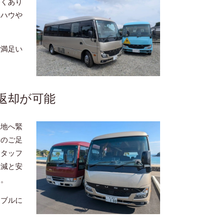
多くあり
ウハウや
ご満足い
返却が可能
現地へ緊
身のご足
スタッフ
削減と安
す。
シブルに
。